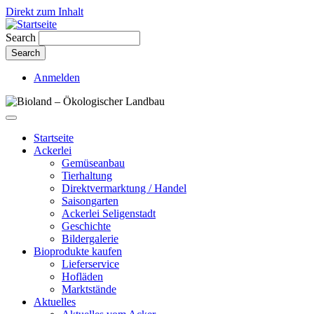
Direkt zum Inhalt
Search
Anmelden
Startseite
Ackerlei
Gemüseanbau
Tierhaltung
Direktvermarktung / Handel
Saisongarten
Ackerlei Seligenstadt
Geschichte
Bildergalerie
Bioprodukte kaufen
Lieferservice
Hofläden
Marktstände
Aktuelles