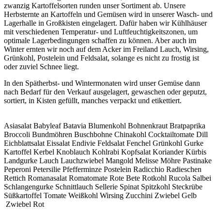
zwanzig Kartoffelsorten runden unser Sortiment ab. Unsere
Herbsternte an Kartoffeln und Gemüsen wird in unserer Wasch- und
Lagerhalle in Großkisten eingelagert. Dafür haben wir Kühlhäuser
mit verschiedenen Temperatur- und Luftfeuchtigkeitszonen, um
optimale Lagerbedingungen schaffen zu können. Aber auch im
Winter ernten wir noch auf dem Acker im Freiland Lauch, Wirsing,
Grünkohl, Postelein und Feldsalat, solange es nicht zu frostig ist
oder zuviel Schnee liegt.
In den Spätherbst- und Wintermonaten wird unser Gemüse dann
nach Bedarf für den Verkauf ausgelagert, gewaschen oder geputzt,
sortiert, in Kisten gefüllt, manches verpackt und etikettiert.
Asiasalat Babyleaf Batavia Blumenkohl Bohnenkraut Bratpaprika
Broccoli Bundmöhren Buschbohne Chinakohl Cocktailtomate Dill
Eichblattsalat Eissalat Endivie Feldsalat Fenchel Grünkohl Gurke
Kartoffel Kerbel Knoblauch Kohlrabi Kopfsalat Koriander Kürbis
Landgurke Lauch Lauchzwiebel Mangold Melisse Möhre Pastinake
Peperoni Petersilie Pfefferminze Postelein Radicchio Radieschen
Rettich Romanasalat Romatomate Rote Bete Rotkohl Rucola Salbei
Schlangengurke Schnittlauch Sellerie Spinat Spitzkohl Steckrübe
Süßkartoffel Tomate Weißkohl Wirsing Zucchini Zwiebel Gelb
Zwiebel Rot