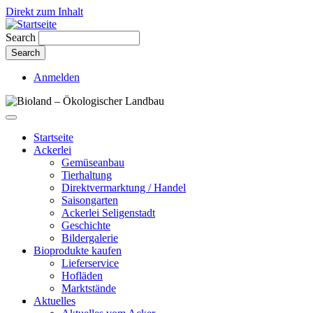
Direkt zum Inhalt
Search
Anmelden
Startseite
Ackerlei
Gemüseanbau
Tierhaltung
Direktvermarktung / Handel
Saisongarten
Ackerlei Seligenstadt
Geschichte
Bildergalerie
Bioprodukte kaufen
Lieferservice
Hofläden
Marktstände
Aktuelles